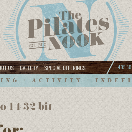
OUT US
GALLERY
SPECIAL OFFERINGS
405.50
ING • ACTIVITY • INDEF
 14 32 bit
for: