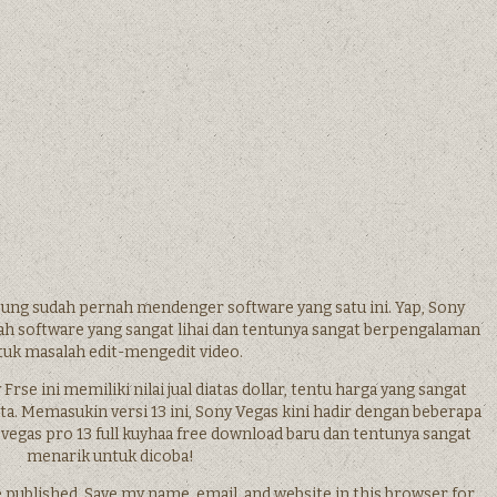
ng sudah pernah mendenger software yang satu ini. Yap, Sony
uah software yang sangat lihai dan tentunya sangat berpengalaman
tuk masalah edit-mengedit video.
Frse ini memiliki nilai jual diatas dollar, tentu harga yang sangat
ta. Memasukin versi 13 ini, Sony Vegas kini hadir dengan beberapa
 vegas pro 13 full kuyhaa free download baru dan tentunya sangat
menarik untuk dicoba!
 published. Save my name, email, and website in this browser for