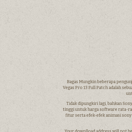
Bagas Mungkin beberapa pengunju
Vegas Pro 13 Full Patch adalah seb
un
Tidak dipungkiri lagi, bahkan Sony 
tinggi untuk harga software rata-ra
fitur serta efek-efek animasi sony
Your downlload address will not be