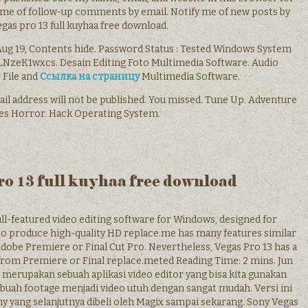
 me of follow-up comments by email. Notify me of new posts by
gas pro 13 full kuyhaa free download.
ug 19, Contents hide. Password Status : Tested Windows System
y LNzeK1wxcs. Desain Editing Foto Multimedia Software. Audio
 File and
Ссылка на страницу
Multimedia Software.
ail address will not be published. You missed. Tune Up. Adventure
s Horror. Hack Operating System.
ro 13 full kuyhaa free download
full-featured video editing software for Windows, designed for
to produce high-quality HD replace.me has many features similar
obe Premiere or Final Cut Pro. Nevertheless, Vegas Pro 13 has a
 from Premiere or Final replace.meted Reading Time: 2 mins. Jun
3 merupakan sebuah aplikasi video editor yang bisa kita gunakan
uah footage menjadi video utuh dengan sangat mudah. Versi ini
ny yang selanjutnya dibeli oleh Magix sampai sekarang. Sony Vegas