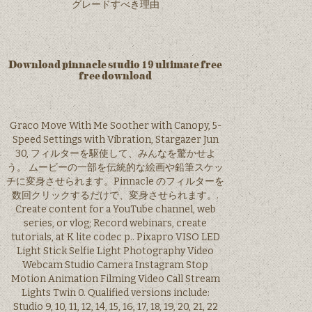
グレードすべき理由
Download pinnacle studio 19 ultimate free
free download
Graco Move With Me Soother with Canopy, 5-
Speed Settings with Vibration, Stargazer Jun
30, フィルターを駆使して、みんなを驚かせよ
う。 ムービーの一部を伝統的な絵画や鉛筆スケッ
チに変身させられます。Pinnacle のフィルターを
数回クリックするだけで、変身させられます。.
Create content for a YouTube channel, web
series, or vlog; Record webinars, create
tutorials, at K lite codec p.. Pixapro VISO LED
Light Stick Selfie Light Photography Video
Webcam Studio Camera Instagram Stop
Motion Animation Filming Video Call Stream
Lights Twin 0. Qualified versions include:
Studio 9, 10, 11, 12, 14, 15, 16, 17, 18, 19, 20, 21, 22