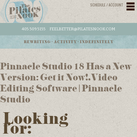
SCHEDULE / ACCOUNT
405.509.5155
FEELBETTER@PILATESNOOK.COM
REWRITING • ACTIVITY • INDEFINITELY
Pinnacle Studio 18 Has a New
Version: Get it Now!.Video
Editing Software | Pinnacle
Studio
Looking
for: