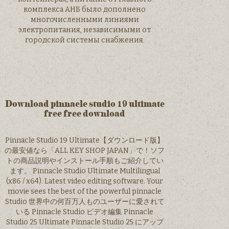
комплекса АНБ было дополнено
многочисленными линиями
электропитания, независимыми от
городской системы снабжения.
Download pinnacle studio 19 ultimate
free free download
Pinnacle Studio 19 Ultimate【ダウンロード版】
の最安値なら「ALL KEY SHOP JAPAN」で！ソフ
トの商品説明やインストール手順もご紹介してい
ます。 Pinnacle Studio Ultimate Multilingual
(x86 / x64). Latest video editing software. Your
movie sees the best of the powerful pinnacle
Studio 世界中の何百万人ものユーザーに愛されて
いる Pinnacle Studio ビデオ編集 Pinnacle
Studio 25 Ultimate Pinnacle Studio 25 にアップ