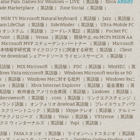
ame Pass. Games for Windows — LIVE （ 英語版 ） Xbox
Affinity
ade Marketplace （ 英語版 ） Zune Social （ 英語版 ）.
IN MSN TV Microsoft Natural keyboard （ 英語版 ） Jazz （ 英語版 ）
LifeChat （ 英語版 ） SideWinder （ 英語版 ） Ultra-Mobile PC
ーディオシステム （ 英語版 ） コードレス電話 （ 英語版 ） Pocket PC
se Point （ 英語版 ） Venus （ 英語版 ） 開発中止. eu MCPs MSDN AA
ess Microsoft MVP スチューデントパートナー （ 英語版 ） Microsoft
本情報学研究賞 マイクロソフトに関連する研究 （ 英語版 ）. Client
e 9.0 free download シェアードソース ライセンスサービス （ 英語版 ）.
 （ 英語版 ） MIX Microsoft （ 英語版 ） PDC （ 英語版 ） WinHEC （ 英
s Vista microeoft 英語版 ） Windows Microsoft works se 9.0
dows （ 英語版 ） Windows Meに対する批判 （ 英語版 ） Windows 9xに
ice （ 英語版 ） Xbox Internet Explorer （ 英語版 ） 返金運動 （ 英
語版 ） 欧州連合 アメリカ合衆国 （ 英語版 ） Lindows （ 英語版 ）
erowesoft （ 英語版 ）. com （ 英語版 ） リンクエクスチェンジ （
（ フィンランド語版 ） オンフォリオ dowload 英語版 ） プレイスウェア パワ
スクリーントニック （ 英語版 ） Skype テレオ （ 英語版 ） テルミー
クノロジーズ （ 英語版 ） Visio （ 英語版 ） VXtreme （ 英語版
ス ウィンターナルズ （ 英語版 ） Yupi （ 英語版 ）.
 ） FASAスタジオ （ 英語版 ） ライオンヘッドスタジオ （ 英語版
 （ ベセスダ・ソフトワークス – ZeniMax Online Studios – id