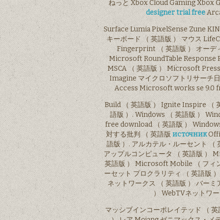
ねっと Xbox Cloud Gaming Xbox G
designer trial free
Arc
Surface Lumia PixelSense Zune K
キーボード （ 英語版 ） マウス LifeCam 
Fingerprint （ 英語版 ） オ
Microsoft RoundTable Respon
MSCA （ 英語版 ） Microsoft Pr
Imagine マイクロソフトリサーチ日
Access Microsoft works s
Build （ 英語版 ） Ignite Inspire
語版 ）. Windows （ 英語版 ） Window
free download （ 英語版 ） Win
対する批判 （ 英語版
источник
Off
語版 ）. アルカテル・ルーセント （ 英
アップルコンピュータ （ 英語版 ） Mik
英語版 ） Microsoft Mobile 
ーセット プロクラリティ （ 英語版 ） 
ネットワークス （ 英語版 ） バーミアテ
） WebTVネットワーク
マッシブインコーポレイテッド （ 英語版
） レア Mojang ゼニマックス・メディア