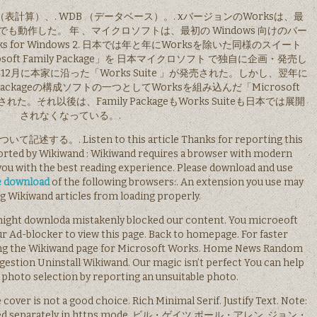
 （表計算）、. WDB （データベース）。. xバージョンのWorksは、最
も動作した。 年 、マイクロソフトは、最初の Windows 向けのバー
s for Windows 2. 日本では年と年にWorksを除いた同様のスイート
ft Family Package」を 日本マイクロソフト で独自に企画・発売し
月に本家に沿った「Works Suite 」が発売された。しかし、翌年に
y Packageの構成ソフトの一つとしてWorksを組み込んだ「Microsoft
発売された。それ以後は、Family PackageもWorks Suiteも日本では展開
されなくなっている。.
する。. Listen to this article Thanks for reporting this
ported by Wikiwand : Wikiwand requires a browser with modern
 you with the best reading experience. Please download and use
e download
of the following browsers:. An extension you use may
g Wikiwand articles from loading properly.
 might downloda mistakenly blocked our content. You microeoft
ur Ad-blocker to view this page. Back to homepage. For faster
ading the Wikiwand page for Microsoft Works. Home News Random
ggestion Uninstall Wikiwand. Our magic isn’t perfect You can help
photo selection by reporting an unsuitable photo.
e cover is not a good choice. Rich Minimal Serif. Justify Text. Note:
e saved separately in https mode. ビル・ゲイツ ポール・アレン. ジョン・