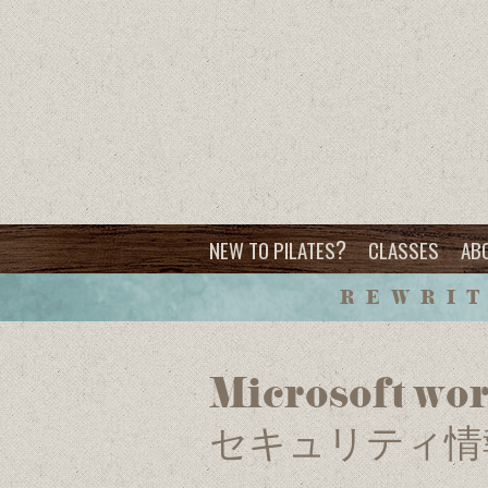
?
NEW TO PILATES
CLASSES
AB
REWRIT
Microsoft wo
セキュリティ情報 