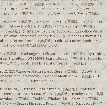
ールズ・ノスキー （ 英語版 ） ヘルムート・パンケ （ 英語版 ） ジ
 リード・ホフマン サンディ・ピーターソン ペニー・プリツカー チャー
ソレンソン （ 英語版 ） パッドマスリー・ウォーリアー （ 英語版 ）.
スリー （ 英語版 ） エイミー・フッド （ 英語版 ） （CFO） frer.
 ） リチャード・ラシッド （SVP） パノス・パネイ （ 英語版 ）
語版 ） ） Internet Explorer Microsoft Edge Office Visual
rity Essentials Expression Money エンカルタ Student Mathematics
ual PC Forefront Home （ 英語版 ） Midtown Madness Bob アップ
キントッシュ向け製品群 はがきスタジオ.
 PWS （ 英語版 ） Exchange BizTalk Commerce （ 英語版 ） Dynamics
Server SharePoint WSS MOSS Search Server （ 英語版 ） Skype for
 Microsoft Host Integration Server （ 英語版 ）.
DirectX. NET Windows Media PlaysForSure （ 英語版 ） App-V （
t Windows Mobile Windows Embedded Mediaroom （ 英語版 ） HDi
ラーバーコード （Microsoft Tag）.
ure IoT SQL Database Bing Channel 9 （ 英語版 ） CodePlex
 Microsoft Store MSDN MSN ゲーム （ 英語版 ） msnbc. com （ 英語
ree download （ 英語版 ） TechNet Windows Live グループ （ 英語版 ）
センジャー Spaces Microsoft Popfly （ 英語版 ） Microsoft 答えて