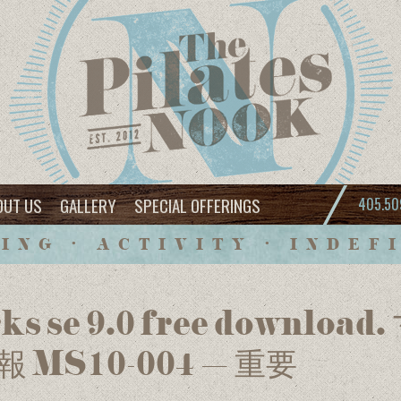
OUT US
GALLERY
SPECIAL OFFERINGS
405.50
ING • ACTIVITY • INDEF
rks se 9.0 free downl
MS10-004 – 重要