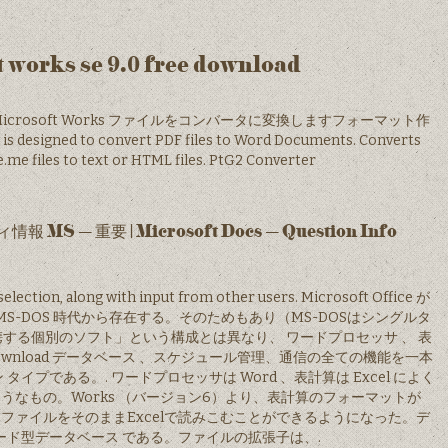
 works se 9.0 free download
er 無料 Microsoft Works ファイルをコンバータに変換しますフォーマット作
designed to convert PDF files to Word Documents. Converts
.me files to text or HTML files. PtG2 Converter
 – 重要 | Microsoft Docs – Question Info
 selection, along with input from other users. Microsoft Office が
S-DOS 時代から存在する。そのためもあり（MS-DOSはシングルタ
連携する個別のソフト」という構成とは異なり、 ワードプロセッサ 、 表
.0 free download データベース 、スケジュール管理、通信の全ての機能を一本
イプである。. ワードプロセッサは Word 、表計算は Excel によく
うなもの。Works （バージョン6）より、表計算のフォーマットが
たファイルをそのままExcelで読みこむことができるようになった。デ
ード型データベース である。ファイルの拡張子は、.