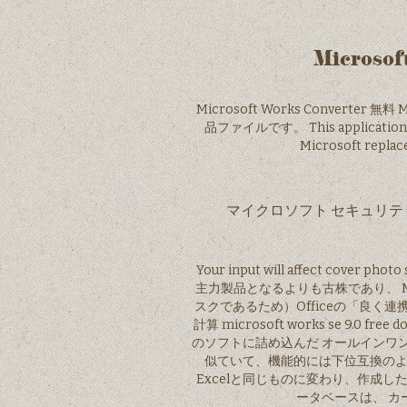
Microsoft
Microsoft Works Convert
品ファイルです。 This application is 
Microsoft replace
マイクロソフト セキュリティ情報 MS
Your input will affect cover photo
主力製品となるよりも古株であり、 M
スクであるため）Officeの「良く
計算 microsoft works se 9
のソフトに詰め込んだ オールインワン タ
似ていて、機能的には下位互換のよ
Excelと同じものに変わり、作成し
ータベースは、 カ