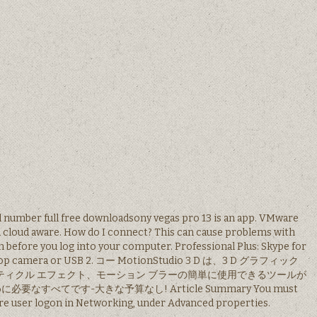
al number full free downloadsony vegas pro 13 is an app. VMware
d cloud aware. How do I connect? This can cause problems with
 before you log into your computer. Professional Plus: Skype for
laptop camera or USB 2. コー MotionStudio 3 D は、3 D グラフィック
ティクル エフェクト、モーション ブラーの簡単に使用できるツールが
すべてです-大きな予算なし! Article Summary You must
ore user logon in Networking, under Advanced properties.