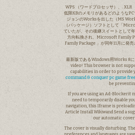
WPS （ワードプロセッサ）、. XLR
低限KBのメモリがあるどのようなPCで
ジョンのWorksを出した（MS Work
（パッケージ）ソフトとして「Microso
ていたが、その後継スイートとして年12
方向転換され、Microsoft Famil
Family Package 」が同年11月に
最新版であるWindows用Works 8について記述
video! This browser is not sup
capabilities in order to provide
command & conquer pc game fre
be preventin
If you are using an Ad-Blockerit
need to temporarily disable yo
navigation, this Iframe is prelo
Article Install Wikiwand Send a su
our automatic cover 
The cover is visually disturbing. Th
preferences and languages ar