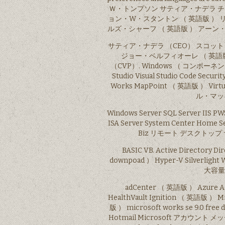
Ｗ・トンプソン サティア・ナデラ チャ
ョン・W・スタントン （ 英語版 ）
ルズ・シャーフ （ 英語版 ） アーン・
サティア・ナデラ （CEO） スコット・ガ
ジョー・ベルフィオーレ （ 英語版
（CVP）. Windows （ コンポーネント （ 英
Studio Visual Studio Code Secu
Works MapPoint （ 英語版 ） Virt
ル・マッ
Windows Server SQL Server IIS
ISA Server System Center Home 
Biz リモート デスクトップ サービス
BASIC VB. Active Directory 
downpoad ） Hyper-V Silverligh
大容量カ
adCenter （ 英語版 ） Azure Az
HealthVault Ignition （ 英語版 ）
版 ） microsoft works se 9.0 f
Hotmail Microsoft アカウント メッ