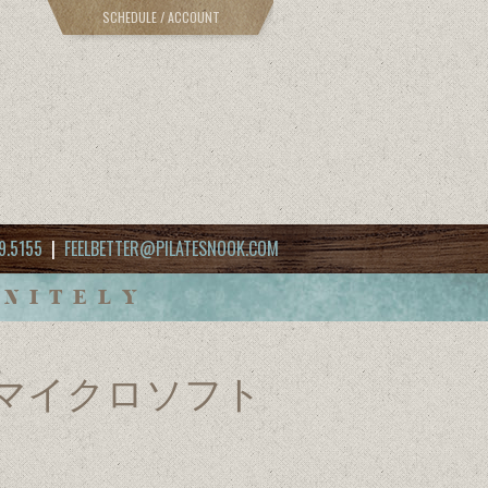
SCHEDULE / ACCOUNT
9.5155
|
FEELBETTER@PILATESNOOK.COM
INITELY
oad. マイクロソフト