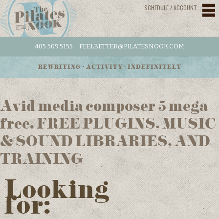
SCHEDULE / ACCOUNT
405.509.5155
FEELBETTER@PILATESNOOK.COM
REWRITING • ACTIVITY • INDEFINITELY
Avid media composer 5 mega
free. FREE PLUGINS, MUSIC
& SOUND LIBRARIES, AND
TRAINING
Looking
for: