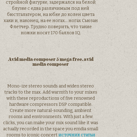
стройной фигурке, задержался на белой
блузке с едва различимым под ней
бюстгальтером, на юбке до колен цвета
хаки и, наконец, на ее ногах… ногах Сьюзан
Флетчер. Трудно поверить, что такие
ножки носят 170 баллов IQ.
Avid media composer 5 mega free. avid
media composer
Mono-ize stereo sounds and widen stereo
tracks to the max. Add warmth to your mixes
with these reproductions of five renowned
hardware compressors DSP compatible.
Create more natural-sounding, ambient
rooms and environments. With just a few
clicks, you can make your mix sound like it was
actually recorded in the space you emdia small
rooms to iconic concert
источник статьи