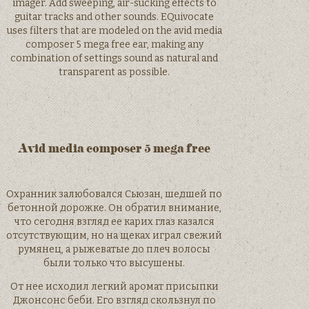
imager. Add sweeping, air-sucking effects to
guitar tracks and other sounds. EQuivocate
uses filters that are modeled on the avid media
composer 5 mega free ear, making any
combination of settings sound as natural and
transparent as possible.
Avid media composer 5 mega free
Охранник залюбовался Сьюзан, шедшей по
бетонной дорожке. Он обратил внимание,
что сегодня взгляд ее карих глаз казался
отсутствующим, но на щеках играл свежий
румянец, а рыжеватые до плеч волосы
были только что высушены.
От нее исходил легкий аромат присыпки
Джонсонс беби. Его взгляд скользнул по