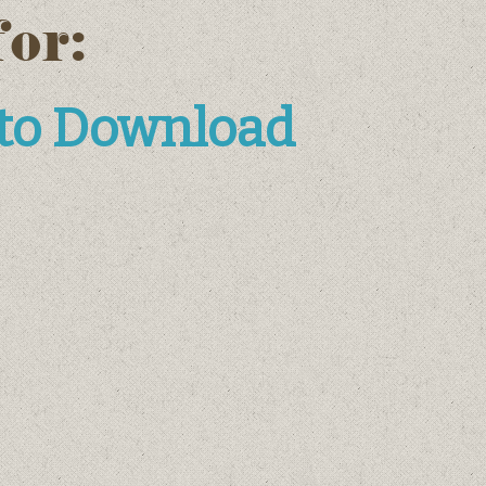
for:
 to Download