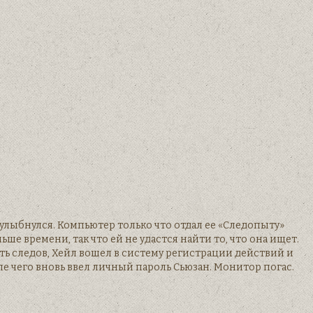
лыбнулся. Компьютер только что отдал ее «Следопыту»
е времени, так что ей не удастся найти то, что она ищет.
ть следов, Хейл вошел в систему регистрации действий и
ле чего вновь ввел личный пароль Сьюзан. Монитор погас.