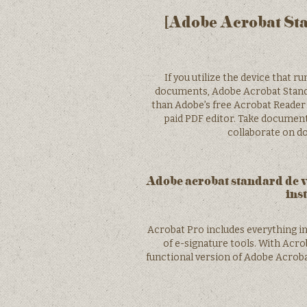
[Adobe Acrobat St
If you utilize the device that 
documents, Adobe Acrobat Standar
than Adobe’s free Acrobat Reader
paid PDF editor. Take document
collaborate on d
Adobe acrobat standard dc 
ins
Acrobat Pro includes everything in
of e-signature tools. With Acro
functional version of Adobe Acroba