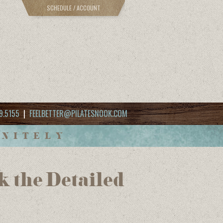
SCHEDULE / ACCOUNT
9.5155
|
FEELBETTER@PILATESNOOK.COM
INITELY
 the Detailed