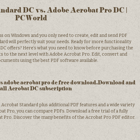
andard DC vs. Adobe Acrobat Pro DC |
PCWorld
runs on Windows and you only need to create, edit and send PDF
d will perfectly suit your needs. Ready for more functionality
 DC offers? Here’s what you need to know before purchasing the
s to the next level with Adobe Acrobat Pro. Edit, convert and
ocuments using the best PDF software available.
vs adobe acrobat pro dc free download.Download and
tall Acrobat DC subscription
 Acrobat Standard plus additional PDF features and a wide variety
bat Pro, you can compare PDFs. Download a free trial of a fully
t Pro. Discover the many benefits of the Acrobat Pro PDF editor.